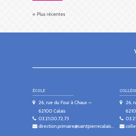
Plus récentes
ÉCOLE
COLLÈG
26, rue du Four à Chaux
26, 
62100
Calais
621
03.21.00.72.73
03.2
direction.primaire@saintpierrecalais.fr
colle