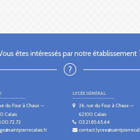
Vous êtes intéressés par notre établissement 
E
LYCÉE GÉNÉRAL
rue du Four à Chaux
26, rue du Four à Chaux
00
Calais
62100
Calais
1.00.72.72
03.21.85.65.64
ge@saintpierrecalais.fr
contact.lycee@saintpierrecala