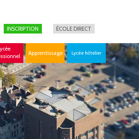
INSCRIPTION
ÉCOLE DIRECT
ycée
Apprentissage
Lycée hôtelier
essionnel