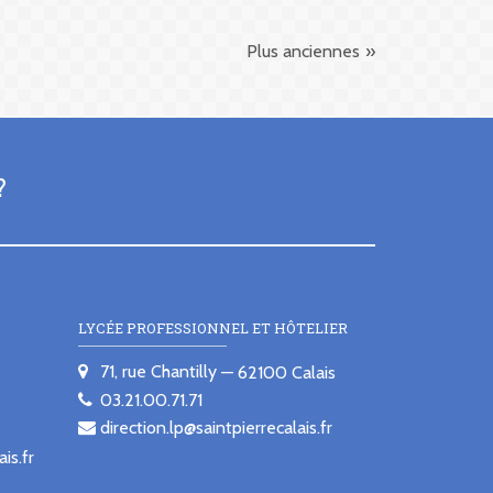
Plus anciennes
?
LYCÉE PROFESSIONNEL ET HÔTELIER
71, rue Chantilly
62100
Calais
03.21.00.71.71
direction.lp@saintpierrecalais.fr
is.fr