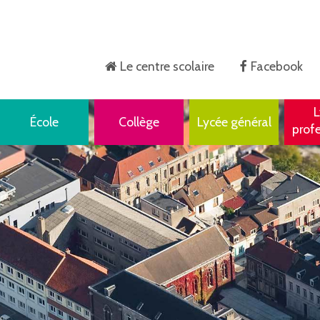
Le centre scolaire
Facebook
Accueil
L
École
Collège
Lycée général
prof