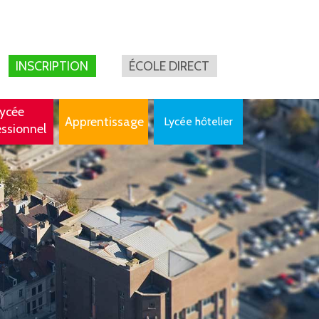
INSCRIPTION
ÉCOLE DIRECT
ycée
Apprentissage
Lycée hôtelier
essionnel