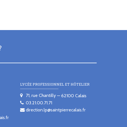
?
LYCÉE PROFESSIONNEL ET HÔTELIER
71, rue Chantilly
62100
Calais
03.21.00.71.71
direction.lp@saintpierrecalais.fr
is.fr