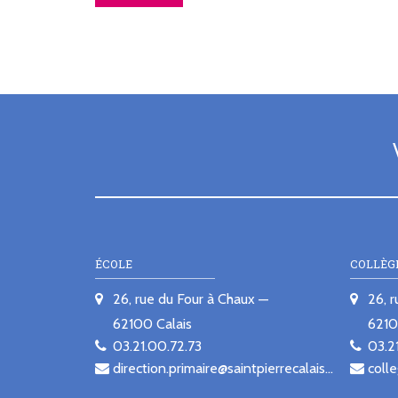
ÉCOLE
COLLÈG
26, rue du Four à Chaux
26, 
62100
Calais
621
03.21.00.72.73
03.2
direction.primaire@saintpierrecalais.fr
colle