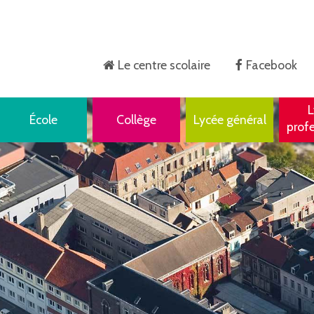
Le centre scolaire
Facebook
Accueil
L
École
Collège
Lycée général
prof