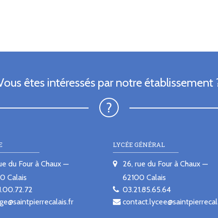
Vous êtes intéressés par notre établissement 
E
LYCÉE GÉNÉRAL
rue du Four à Chaux
26, rue du Four à Chaux
00
Calais
62100
Calais
1.00.72.72
03.21.85.65.64
ge@saintpierrecalais.fr
contact.lycee@saintpierrecala