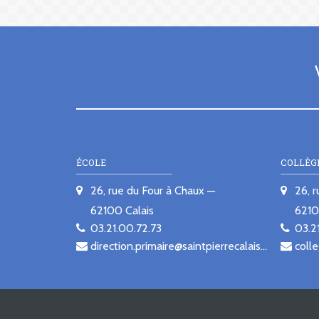
ÉCOLE
COLLÈG
26, rue du Four à Chaux
26, 
62100
Calais
621
03.21.00.72.73
03.2
direction.primaire@saintpierrecalais.fr
colle