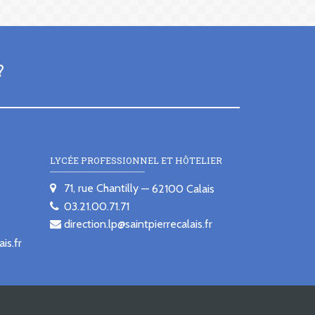
?
LYCÉE PROFESSIONNEL ET HÔTELIER
71, rue Chantilly
62100
Calais
03.21.00.71.71
direction.lp@saintpierrecalais.fr
is.fr