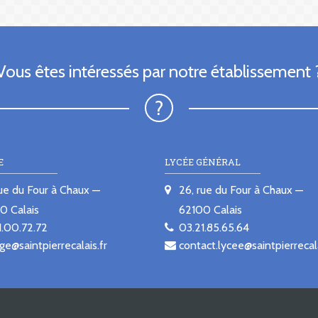
Vous êtes intéressés par notre établissement 
E
LYCÉE GÉNÉRAL
rue du Four à Chaux
26, rue du Four à Chaux
00
Calais
62100
Calais
1.00.72.72
03.21.85.65.64
ge@saintpierrecalais.fr
contact.lycee@saintpierrecala