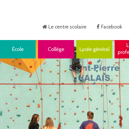
Le centre scolaire
Facebook
Accueil
L
École
Collège
Lycée général
prof