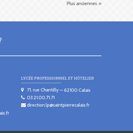
Plus anciennes
?
LYCÉE PROFESSIONNEL ET HÔTELIER
71, rue Chantilly
62100
Calais
03.21.00.71.71
direction.lp@saintpierrecalais.fr
is.fr