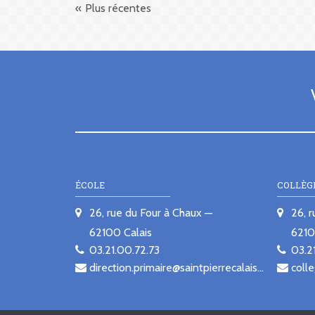
Plus récentes
ÉCOLE
COLLÈG
26, rue du Four à Chaux
26, 
62100
Calais
621
03.21.00.72.73
03.2
direction.primaire@saintpierrecalais.fr
colle