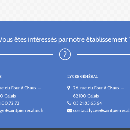
Vous êtes intéressés par notre établissement 
E
LYCÉE GÉNÉRAL
rue du Four à Chaux
26, rue du Four à Chaux
00
Calais
62100
Calais
1.00.72.72
03.21.85.65.64
ge@saintpierrecalais.fr
contact.lycee@saintpierrecala