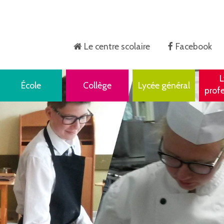
Le centre scolaire
Facebook
Accueil
L
École
Collège
Lycée général
prof