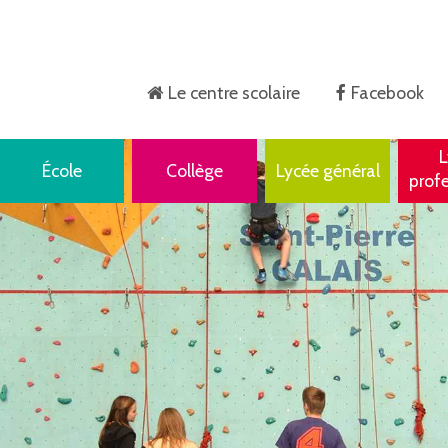
Le centre scolaire
Facebook
Accueil
L
École
Collège
Lycée général
prof