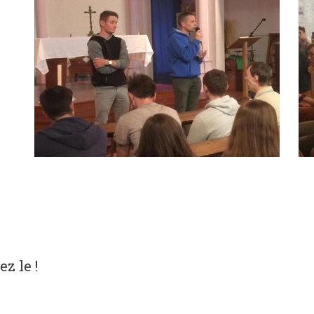
z le !