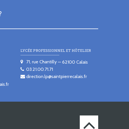
?
LYCÉE PROFESSIONNEL ET HÔTELIER
71, rue Chantilly
62100
Calais
03.21.00.71.71
direction.lp@saintpierrecalais.fr
is.fr
Retourner