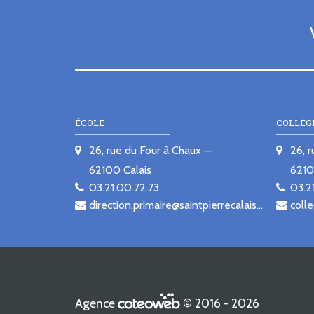
ÉCOLE
COLLÈG
26, rue du Four à Chaux
26, 
62100
Calais
621
03.21.00.72.73
03.2
direction.primaire@saintpierrecalais.fr
colle
Agence
© 2016 - 2026