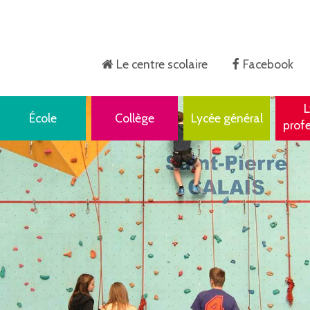
Le centre scolaire
Facebook
Accueil
L
École
Collège
Lycée général
prof