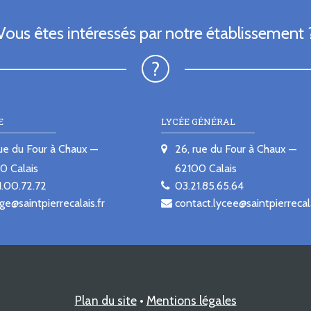
Vous êtes intéressés par notre établissement 
E
LYCÉE GÉNÉRAL
rue du Four à Chaux
26, rue du Four à Chaux
00
Calais
62100
Calais
1.00.72.72
03.21.85.65.64
ge@saintpierrecalais.fr
contact.lycee@saintpierrecala
Plan du site
Mentions légales